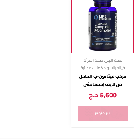
صحة الرجل
,
صحة المرأة
,
فيتامينات و مكملات غذائية
مركب فيتامين-ب الكامل
من لايف إكستانشن
5,600
د.ج
غير متوفر