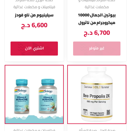
مكملات غذائية
فيتامينات و مكملات غذائية
بيوتين الجمال 10000
سيلينيوم من ناو فودز
ميكروجرام من ناترول
6,600
د.ج
6,700
د.ج
غير متوفر
اشتري الآن
صحة الرجل
,
صحة المرأة
,
فيتامينات و مكملات غذائية