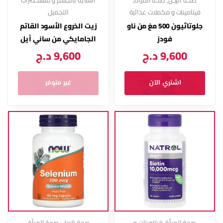
صحة الرجل
,
صحة المرأة
,
العناية بالجسم و مستحضرات
فيتامينات و مكملات غذائية
التجميل
جلوتاثيون 500 مغ من ناو
زيت الخروع الأسود القاتم
فودز
الجامايكي من ساني آيل
9,600
د.ج
9,600
د.ج
اشتري الآن
غير متوفر
صحة المرأة
,
فيتامينات و
صحة الرجل
,
صحة المرأة
,