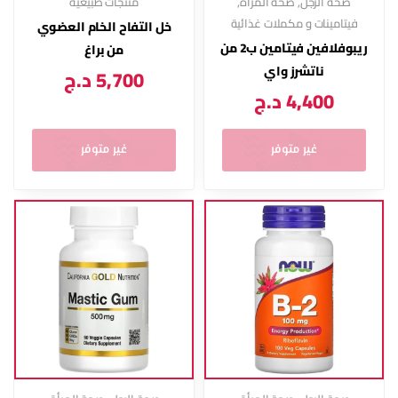
صحة الرجل
,
صحة المرأة
,
منتجات طبيعية
فيتامينات و مكملات غذائية
خل التفاح الخام العضوي
ريبوفلافين فيتامين ب2 من
من براغ
ناتشرز واي
5,700
د.ج
4,400
د.ج
غير متوفر
غير متوفر