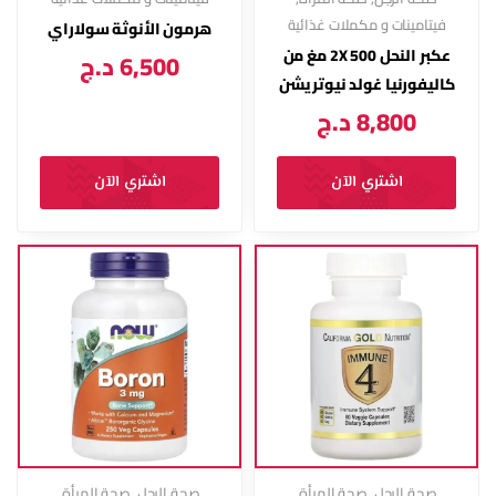
فيتامينات و مكملات غذائية
هرمون الأنوثة سولاراي
عكبر النحل 2X 500 مغ من
6,500
د.ج
كاليفورنيا غولد نيوتريشن
8,800
د.ج
اشتري الآن
اشتري الآن
صحة الرجل
,
صحة المرأة
,
صحة الرجل
,
صحة المرأة
,