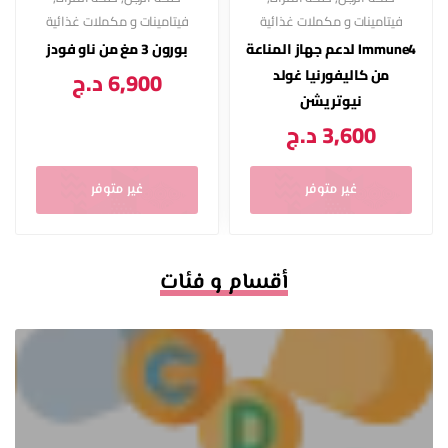
فيتامينات و مكملات غذائية
فيتامينات و مكملات غذائية
Immune4 لدعم جهاز المناعة
بورون 3 مغ من ناو فودز
من كاليفورنيا غولد
6,900
د.ج
نيوتريشن
3,600
د.ج
غير متوفر
غير متوفر
أقسام و فئات