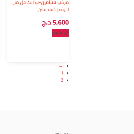
مركب فيتامين-ب الكامل من
لايف إكستانشن
5,600
د.ج
غير متوفر
→
1
2