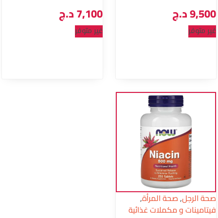
9,500
د.ج
7,100
د.ج
غير متوفر
غير متوفر
صحة الرجل
,
صحة المرأة
,
فيتامينات و مكملات غذائية