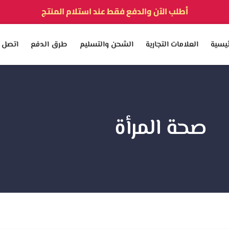
أطلب الآن والدفع فقط عند استلام المنتج
توصيل سريع لجميع الولايات
ئيسية
العلامات التجارية
الشحن والتسليم
طرق الدفع
اتصل ب
نفخر بأكثر من 5000 زبون و زبونة راضيين
صحة المرأة