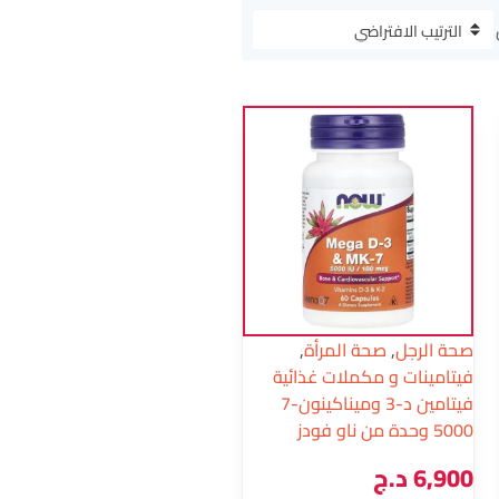
صحة الرجل
,
صحة المرأة
,
فيتامينات و مكملات غذائية
فيتامين د-3 وميناكينون-7
5000 وحدة من ناو فودز
6,900
د.ج