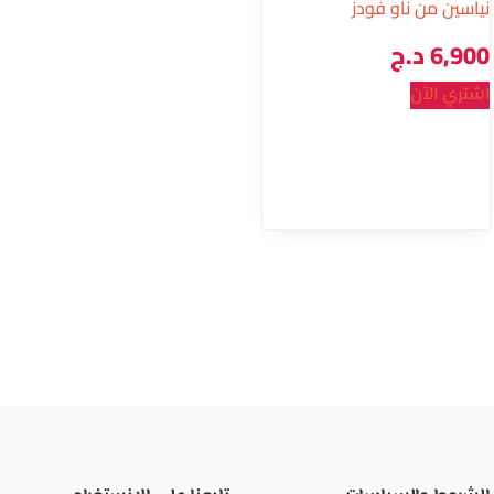
نياسين من ناو فودز
6,900
د.ج
اشتري الآن