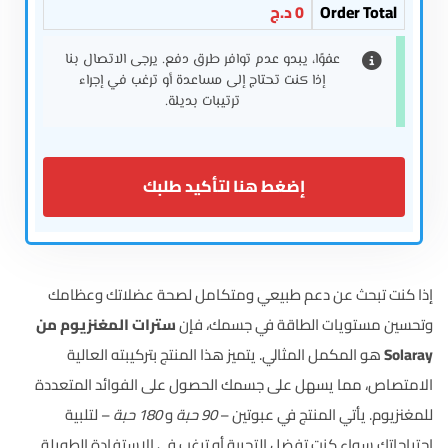
Order Total
0
د.ج
عفوًا، يبدو عدم توافر طرق دفع. يرجى الاتصال بنا
إذا كنت تحتاج إلى مساعدة أو ترغب في إجراء
ترتيبات بديلة.
إضغط هنا لتأكيد طلبك
إذا كنت تبحث عن دعم طبيعي ومتكامل لصحة عضلاتك وعظامك
وتحسين مستويات الطاقة في جسمك، فإن
سترات المغنزيوم من
Solaray
هو المكمل المثالي. يتميز هذا المنتج بتركيبته العالية
الامتصاص، مما يسهل على جسمك الحصول على الفوائد المتعددة
للمغنزيوم. يأتي المنتج في عبوتين –
90 حبة
و
180 حبة
– لتلبية
احتياجاتك سواء كنت تفضل التجربة أو ترغب في الاستفادة الطويلة