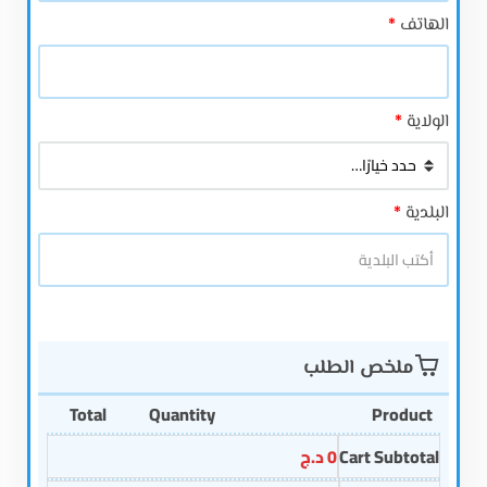
نيوتريشن
الهاتف
*
الولاية
*
البلدية
*
ملخص الطلب
Total
Quantity
Product
Cart Subtotal
0
د.ج