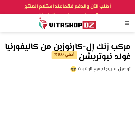
أطلب الآن والدفع فقط عند استلام المنتج
توصيل سريع لجميع الولايات
نفخر بأكثر من 5000 زبون و زبونة راضيين
القائمة
مركب زنك إل-كارنوزين من كاليفورنيا
غولد نيوتريشن
أصلي 100%
توصيل سريع لجميع الولايات