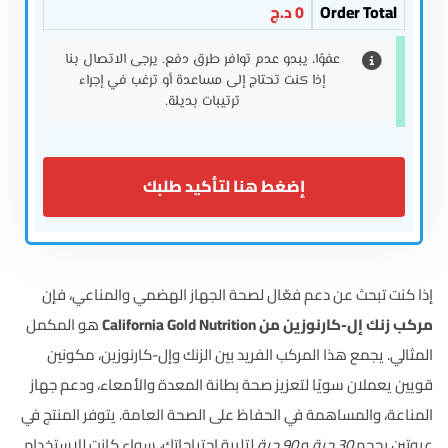
Order Total
0
د.ج
عفوًا، يبدو عدم توافر طرق دفع. يرجى الاتصال بنا
إذا كنت تحتاج إلى مساعدة أو ترغب في إجراء
ترتيبات بديلة.
إضغط هنا لتأكيد طلبك
إذا كنت تبحث عن دعم فعّال لصحة الجهاز الهضمي والمناعي، فإن
مركب زنك إل-كارنوزين من California Gold Nutrition
هو المكمل
المثالي. يجمع هذا المركب الفريد بين الزنك وإل-كارنوزين، مكونين
قويين يعملان سويًا لتعزيز صحة بطانة المعدة والأمعاء، ودعم جهاز
المناعة، والمساهمة في الحفاظ على الصحة العامة. يتوفر المنتج في
عبوتين بحجم
30 حبة
و
90 حبة
لتلبية احتياجاتك، سواء كانت للاستخدام