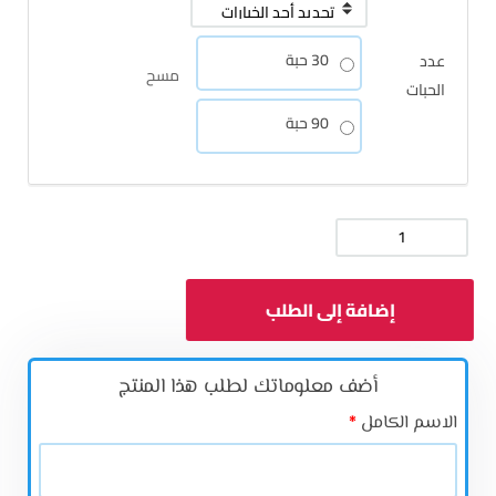
30 حبة
عدد
مسح
الحبات
90 حبة
كمية
مركب
إضافة إلى الطلب
زنك
إل-
كارنوزين
أضف معلوماتك لطلب هذا المنتج‬
من
الاسم الكامل
*
كاليفورنيا
غولد